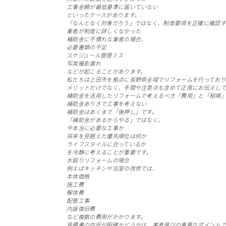
工事金額が最低基準に届いていない
といったケースがあります。
「なんとなく対象だろう」ではなく、制度要項を正確に確認す
業者が制度に詳しくなかった
補助金に不慣れな業者の場合、
必要書類の不足
スケジュール管理ミス
写真撮影漏れ
などが起こることがあります。
私たちは上田市を拠点に長野県全域でリフォームを行っており
メリットだけでなく、手間や注意点も含めて正直にお伝えし
補助金を活用したリフォームで考えるべき「費用」と「相場
補助金ありきで工事を考えない
補助金はあくまで「後押し」です。
「補助金があるからやる」ではなく、
今本当に必要な工事か
将来を見据えた優先順位は何か
ライフスタイルに合っているか
を冷静に考えることが重要です。
水廻りリフォームの場合
例えばキッチンや浴室の改修では、
本体価格
施工費
解体費
配管工事
内装復旧費
など複数の費用がかかります。
見積書の内訳が明確かどうかは、業者選びの重要なポイント