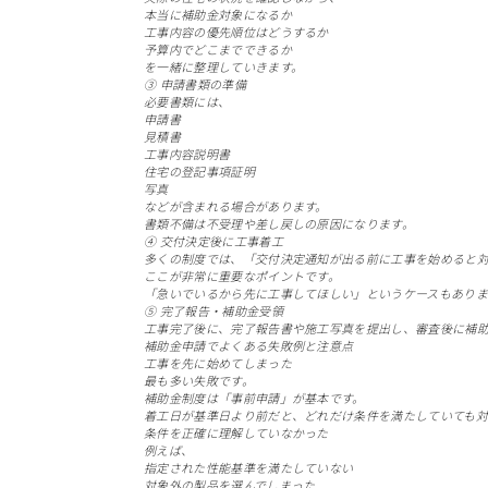
本当に補助金対象になるか
工事内容の優先順位はどうするか
予算内でどこまでできるか
を一緒に整理していきます。
③ 申請書類の準備
必要書類には、
申請書
見積書
工事内容説明書
住宅の登記事項証明
写真
などが含まれる場合があります。
書類不備は不受理や差し戻しの原因になります。
④ 交付決定後に工事着工
多くの制度では、「交付決定通知が出る前に工事を始めると
ここが非常に重要なポイントです。
「急いでいるから先に工事してほしい」というケースもありま
⑤ 完了報告・補助金受領
工事完了後に、完了報告書や施工写真を提出し、審査後に補
補助金申請でよくある失敗例と注意点
工事を先に始めてしまった
最も多い失敗です。
補助金制度は「事前申請」が基本です。
着工日が基準日より前だと、どれだけ条件を満たしていても対
条件を正確に理解していなかった
例えば、
指定された性能基準を満たしていない
対象外の製品を選んでしまった