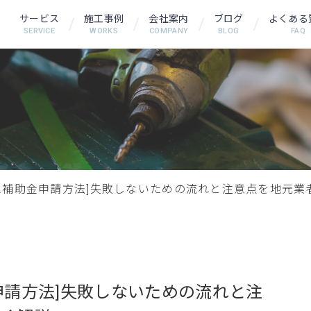
サービス
施工事例
会社案内
ブログ
よくある
SERVICE
WORKS
COMPANY
BLOG
FAQ
ム補助金申請方法]失敗しないための流れと注意点を地元業
申請方法]失敗しないための流れと注