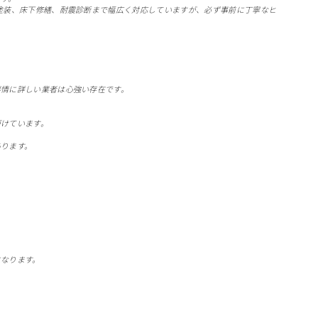
塗装、床下修繕、耐震診断まで幅広く対応していますが、必ず事前に丁寧なヒ
事情に詳しい業者は心強い存在です。
、
がけています。
あります。
になります。