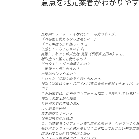
意点を地元業者がわかりや
長野県でリフォームを検討している方の多くが、
「補助金を使えるなら活用したい」
「でも申請方法が難しそう…」
と感じていらっしゃいます。
実際に、私たち株式会社 真建（長野県上田市）にも、
補助金って誰でも使えるの？
どのタイミングで申請するの？
工事後でも間に合うの？
申請は自分でやるの？
といったご相談が数多く寄せられます。
補助金制度はうまく活用すれば費用負担を軽減できますが、
です。
この記事では、長野県でリフォーム補助金を検討している30〜
補助金の基本的な種類
長野県内での申請の流れ
よくある失敗例
業者選びのポイント
現場目線での注意点
を、地域密着のリフォーム専門店の立場から、わかりやすく
長野県のリフォーム補助金とは？まず知っておきたい基礎知識
国の制度と市町村の制度がある
リフォーム補助金には大きく分けて、