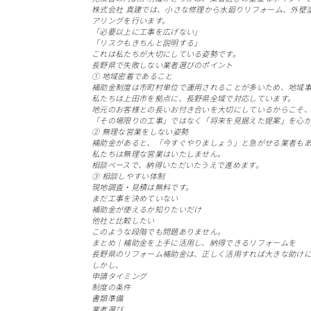
株式会社 真建では、小さな修理から水廻りリフォーム、外壁
アリングを行います。
「必要以上に工事を広げない」
「リスクもきちんと説明する」
これは私たちが大切にしている姿勢です。
長野県で失敗しない業者選びのポイント
① 地域密着であること
補助金制度は市町村単位で運用されることが多いため、地域
私たちは上田市を拠点に、長野県全域で対応しています。
地元のお客様との長いお付き合いを大切にしているからこそ
「その場限りの工事」ではなく「将来を見据えた提案」を心
② 無理な営業をしない姿勢
補助金があると、「今すぐやりましょう」と急がせる業者も
私たちは無理な営業はいたしません。
相談ベースで、納得いただいたうえで進めます。
③ 相談しやすい体制
現地調査・見積は無料です。
まだ工事を決めていない
補助金が使えるか知りたいだけ
他社と比較したい
このような段階でも問題ありません。
まとめ｜補助金を上手に活用し、納得できるリフォームを
長野県のリフォーム補助金は、正しく活用すれば大きな助け
しかし、
申請タイミング
制度の条件
書類準備
業者選び