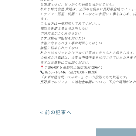
を間違えると、せっかくの制度を活かせません。
私たち株式会社 真建は、上田市を拠点に長野県全域でリフォ
キッチン・浴室・洗面・トイレなどの水廻り工事をはじめ、
ます。
こんな方は一度相談してみてください。
補助金を使えるなら活用したい
申請方法がよく分からない
まずは費用や相場を知りたい
本当に今やるべき工事か判断してほしい
無理に勧められたくない
私たちはメリットだけでなく注意点もきちんとお伝えします。
☆株式会社真建は、大変な申請作業を代行させていただきま
まずはお気軽にご相談ください。
〒386-0016 長野県上田市国分1296-19
0268-71-5446（受付 8:00〜18:30）
「まずは話を聞いてみたい」という段階でも大歓迎です。
長野県でのリフォーム補助金申請について、不安や疑問があ
< 前の記事へ