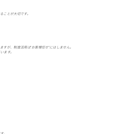
ることが大切です。
ますが、制度活用は“お客様任せ”にはしません。
ています。
」
です。