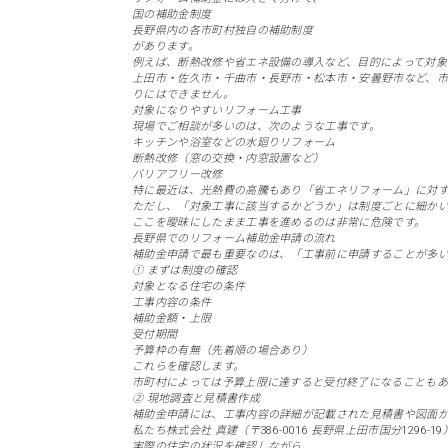
国の補助金制度
長野県内の各市町村独自の補助制度
があります。
例えば、断熱改修や省エネ設備の導入など、目的によって対象
上田市・佐久市・千曲市・長野市・松本市・安曇野市など、
りにはできません。
対象になりやすいリフォーム工事
現場でご相談が多いのは、次のような工事です。
キッチンや浴室などの水廻りリフォーム
断熱改修（窓の交換・内窓設置など）
バリアフリー改修
特に最近は、光熱費の高騰もあり「省エネリフォーム」に対す
ただし、「対象工事に該当するかどうか」は制度ごとに細か
ここを曖昧にしたまま工事を進めるのは非常に危険です。
長野県でのリフォーム補助金申請の流れ
補助金申請で最も重要なのは、「工事前に申請することが多
① まずは制度の確認
対象となる住宅の条件
工事内容の条件
補助金額・上限
受付期間
予算枠の有無（先着順の場合あり）
これらを確認します。
市町村によっては予算上限に達すると受付終了になることもあ
② 現地調査と見積書作成
補助金申請には、工事内容の詳細が記載された見積書や図面
私たち株式会社 真建（〒386-0016 長野県上田市国分129
実際の住宅の状況を確認しながら、