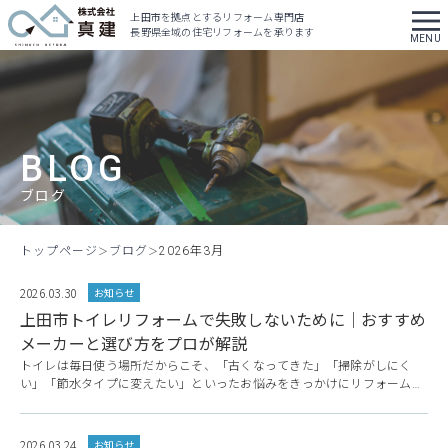
上田市を拠点とするリフォーム専門店
長野県全域の住宅リフォームを承ります
BLOG
ブログ
トップページ
ブログ
2026年3月
2026.03.30
お知らせ
上田市トイレリフォームで失敗しないために｜おすすめ
メーカーと選び方をプロが解説
トイレは毎日使う場所だからこそ、「古くなってきた」「掃除がしにく
い」「節水タイプに変えたい」といったお悩みをきっかけにリフォームを
検討される方が増えています。 ただ、いざ上田市でトイレリフォームを考
えたときに「どのメーカーがいいの？」「費用はどのくらいかかる？」
「失敗しない選び方ってあるの？」といった疑問や不安を感じる方も多い
2026.03.24
お知らせ