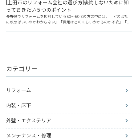
[上田市のリフォーム会社の選び方]後悔しないために知
用が
っておきたい５つのポイント
長野県でリフォームを検討している30〜60代の方の中には、「どの会社
に頼めばいいのかわからない」「費用はどのくらいかかるのか不安」「地
元の業者と大手、どちらが安心なの？」と悩まれている方も多いのではな
いでしょうか。特に上田市周辺では、インターネットで検索すると多くの
リフォーム会社が出てきます。価格や施工事例を見ても、正直なところ違
いが分かりづらいという声もよく耳にします。この記事では、上田市でリ
フ
カテゴリー
リフォーム
内装・床下
外壁・エクステリア
メンテナンス・修理