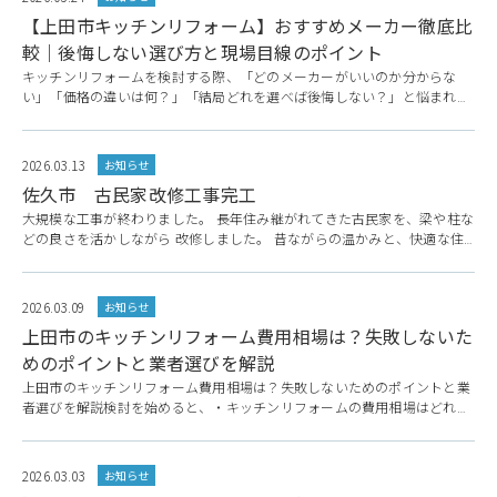
のではないでしょうか。 私たち株式会社 真建は、上田市を拠点に長野県
【上田市キッチンリフォーム】おすすめメーカー徹底比
全域
較｜後悔しない選び方と現場目線のポイント
キッチンリフォームを検討する際、「どのメーカーがいいのか分からな
い」「価格の違いは何？」「結局どれを選べば後悔しない？」と悩まれる
方は非常に多いです。 特に上田市のように寒暖差がある地域では、使い勝
手だけでなく耐久性やメンテナンス性も重要なポイントになります。 この
記事では、上田市でリフォームを検討している方に向けて、現場で実際に
2026.03.13
お知らせ
お客様と向き合ってきた視点から「おすすめメーカー」と「失敗しない選
佐久市 古民家改修工事完工
び
大規模な工事が終わりました。 長年住み継がれてきた古民家を、梁や柱な
どの良さを活かしながら 改修しました。 昔ながらの温かみと、快適な住
み心地を両立した住まいへと 生まれ変わりました。 施工前 施工中 施工後
2026.03.09
お知らせ
上田市のキッチンリフォーム費用相場は？失敗しないた
めのポイントと業者選びを解説
上田市のキッチンリフォーム費用相場は？失敗しないためのポイントと業
者選びを解説検討を始めると、・キッチンリフォームの費用相場はどれく
らい？・工事は何日くらいかかる？・どこまでリフォームするべき？・業
者はどうやって選べばいい？といった疑問や不安を感じる方も多いのでは
ないでしょうか。この記事では、上田市でキッチンリフォームを検討して
2026.03.03
お知らせ
いる方に向けて・キッチンリフォームの費用相場・リフォームの種類・費