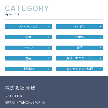
CATEGORY
カテゴリー
リノベーション
キッチン
浴室
洗面所
トイレ
床下
内装
外構・エクステリア
外壁塗装
メンテナンス・修理
株式会社 真建
〒386-0016
長野県上田市国分1296-19