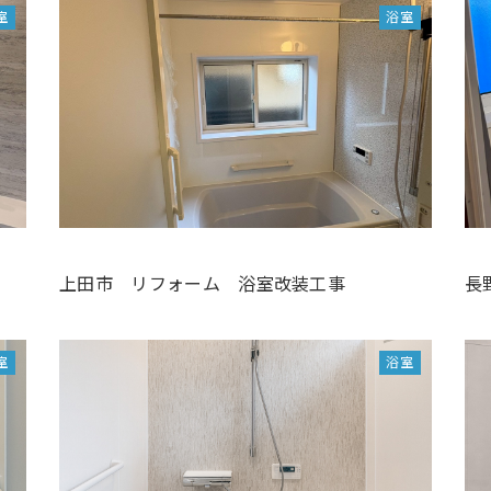
室
浴室
上田市 リフォーム 浴室改装工事
長
室
浴室