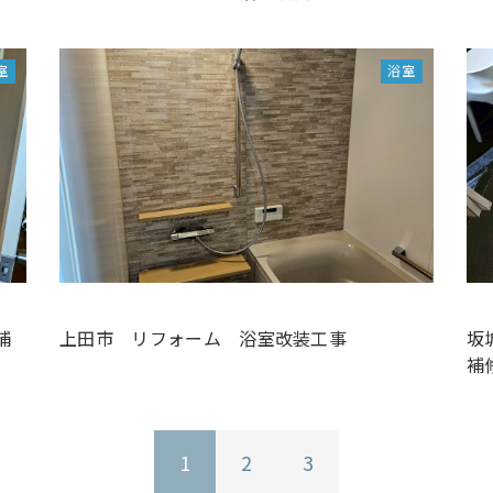
室
浴室
補
上田市 リフォーム 浴室改装工事
坂
補
1
2
3